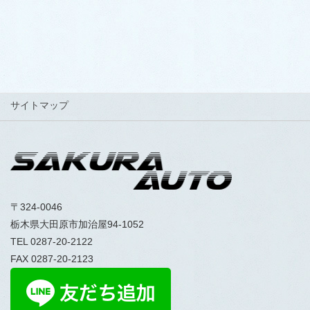
サイトマップ
〒324-0046
栃木県大田原市加治屋94-1052
TEL 0287-20-2122
FAX 0287-20-2123