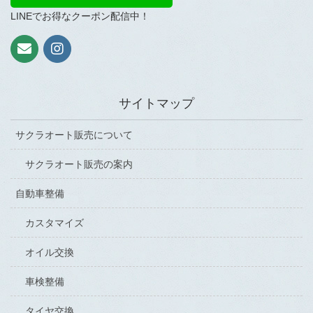
LINEでお得なクーポン配信中！
サイトマップ
サクラオート販売について
サクラオート販売の案内
自動車整備
カスタマイズ
オイル交換
車検整備
タイヤ交換