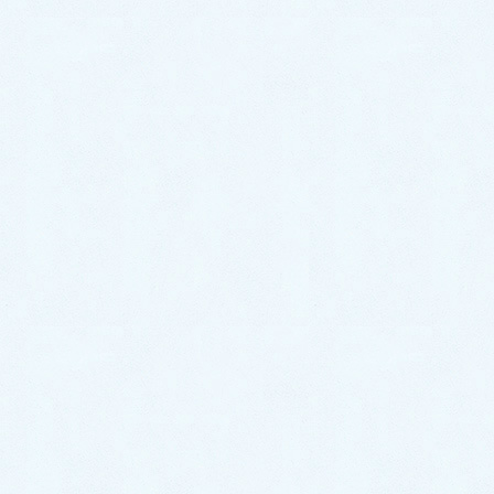
ツ ムーヴカスタム】
こんにちは！サクラオート販売です🌸さて、
本日は先日ご納車させて頂きましたお車のご
紹介です✨ 今回のお車はコチラ❕ 🎉ダイハ
ツ ムーヴカスタム✨になります☝️❕ こちらの
オーナ様は、通勤用のお車をお探しでご来店
いただき、そ […]
2024年10月17日
スタッフブログ
ご納車がありました♬【ノア ハ
イブリッド】
こんにちは！サクラオート販売です🌸さて、
本日は先日ご納車させて頂きましたお車のご
紹介です✨ 今回のお車はコチラ❕ 🎉ノア ハ
イブリッド✨になります☝️❕ ノアはファミリー
カーとしてとても人気のお車となっておりま
すよ👧🏻🧒 […]