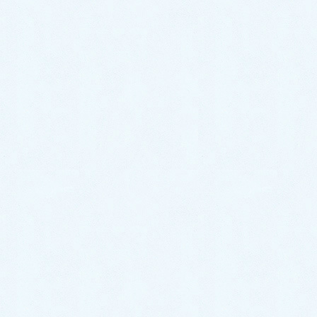
2024年10月12日
更新情報
中古車情報更新【タントカスタ
ム】
こんにちは！サクラオート販売です🌸本日中
古車情報を更新いたしました！大人気【タン
トカスタム】の入荷です！内装や外装の写真
等もございますので是非ご覧ください♪ご検討
中のお客様は是非お気軽にお問い合わせくだ
さいませ！情報はこ […]
2024年10月10日
スタッフブログ
ご納車がありました♬【ダイハ
ツ ムーヴキャンバス】
こんにちは！サクラオート販売です🌸さて、
本日は先日ご納車させて頂きましたお車のご