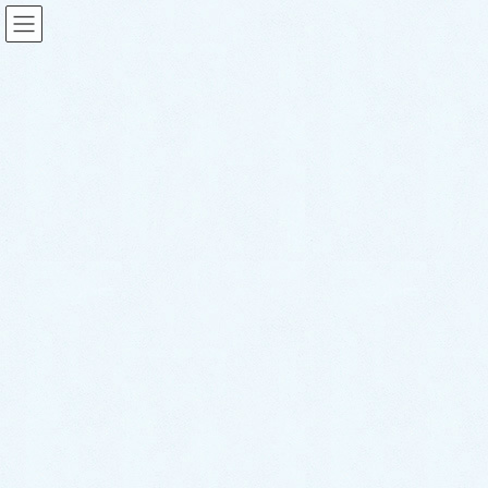
2024年10月
HOME
2024年10月
2024年10月30日
スタッフブログ
ご納車がありました♬【トヨタ
アルファード】
こんにちは！サクラオート販売です🌸さて、
本日は先日ご納車させて頂きましたお車のご
紹介です✨ 今回のお車はコチラ❕ 🎉トヨタ
アルファード✨になります☝️❕ ファミリーカー
としてとても人気のお車となっております