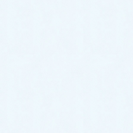
紹介です✨ 今回のお車はコチラ❕ 🎉トヨタ
86✨になります☝️❕ オーナー様は86に乗りた
い！！という事でサクラオートで探させて頂
きました […]
2024年10月21日
スタッフブログ
ご納車がありました♬【ダイハツ
ミライース】
こんにちは！サクラオート販売です🌸さて、
本日は先日ご納車させて頂きましたお車のご
紹介です✨ 今回のお車はコチラ❕ 🎉ダイハツ
ミライース✨になります☝️❕ 今回のオーナー様
は、以前お乗りだったお車が車検のタイミン
グでお乗 […]
2024年10月19日
スタッフブログ
ご納車がありました♬【ダイハ