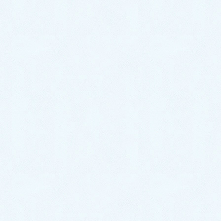
紹介です✨ 今回のお車はコチラ❕ 🎉ダイハ
ツ ムーヴキャンバス✨になります☝️❕ キャン
バスはホットドリンク☕︎をちょうど良い温度
でキープし […]
1
2
»
お気軽にお問い合わせください。
0287-20-2122
9:00~18:00[ 定休木曜日除く ]
お問合せ
まずはお問合せください！
最近の投稿