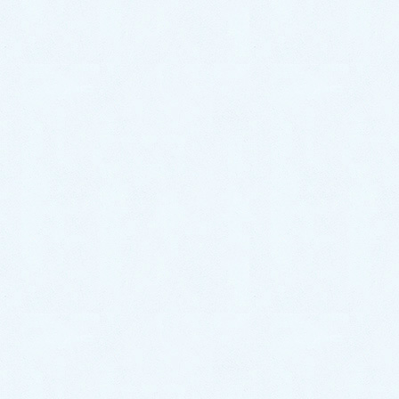
👧🏻🧒🏻 こ […]
2024年10月25日
スタッフブログ
ご納車がありました♬【トヨタ
レジアスエース】
こんにちは！サクラオート販売です🌸さて、
本日は先日ご納車させて頂きましたお車のご
紹介です✨ 今回のお車はコチラ❕ 🎉トヨタ
レジアスエース✨になります☝️❕ こちらのオー
ナー様は、お仕事でお使いになられる大きな
お車をお探 […]
2024年10月23日
スタッフブログ
ご納車がありました♬【トヨタ
86】
こんにちは！サクラオート販売です🌸さて、
本日は先日ご納車させて頂きましたお車のご