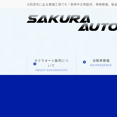
大田原市にある整備工場です！新車中古車販売、車検整備、板
サクラオート販売につ
自動車整備
いて
MAINTENANCE
ABOUT SAKURAAUTO