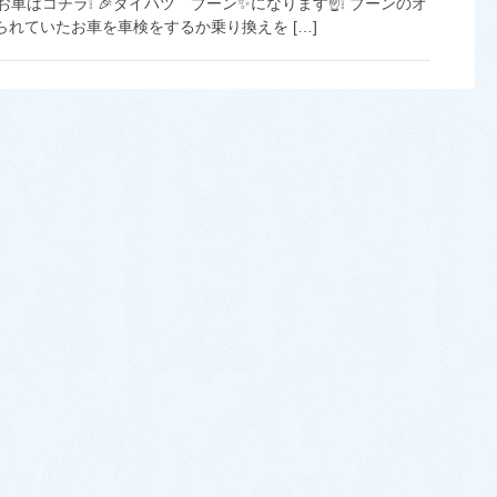
車はコチラ❕ 🎉ダイハツ ブーン✨になります☝️❕ ブーンのオ
れていたお車を車検をするか乗り換えを […]