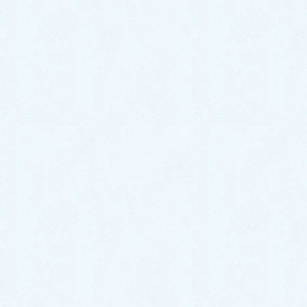
す！ ハイブリット車の中でもサクラオートで
はご購入されるか方が多い大人気のお車、プ
リウスα😉🌟 […]
2020年10月7日
スタッフブログ
納車がありました🎵【ヴェルファ
イア】
こんにちは！サクラオート販売です🌸 先日の
いいお天気の日に、お車の納車がありまし
た！ 今回のお車はこちら！ トヨタ✨ヴェルフ
ァイア✨になります！ 大人気のヴェルファイ
アが納車となりました😆✨ 不動の大人気のパ
ールカラーの […]
お気軽にお問い合わせください。
0287-20-2122