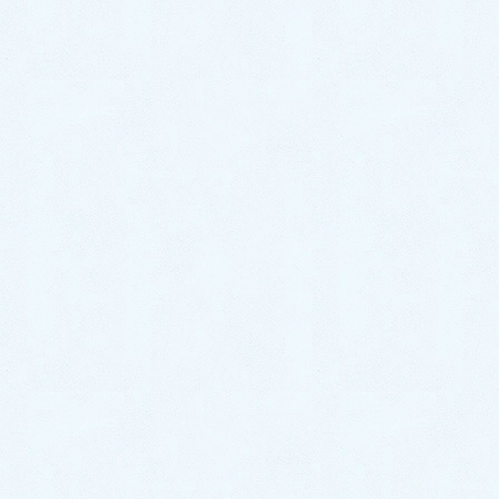
ール✨になりま […]
2020年10月24日
スタッフブログ
納車がありました🎵【キャスト】
こんにちは！サクラオート販売です🌸 さて、
先日お車のご納車がありました！今回のお車
はコチラ😋 ✨ダイハツ キャスト✨になりま
す！ ダイハツの大人気のお車のキャスト✨ 今
回、色々なお車をご検討されていたオーナー
様😌✨今回お […]
2020年10月9日
スタッフブログ
納車がありました🎵【プリウス
α】
こんにちは！サクラオート販売です🌸 先日お
車のご納車がありました！ 今回のお車はコチ
ラです😆✨ ✨トヨタ プリウスα✨になりま