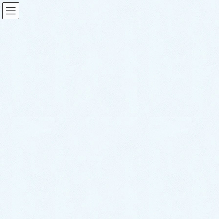
2020年10月
HOME
2020年10月
2020年10月30日
スタッフブログ
納車がありました🎵【アクア/ト
ール】
こんにちは！サクラオート販売です🌸 さて、
先日ございました納車の様子をご紹介させて
いただきます🎵 今回は２台分ご紹介させてい
ただきますね😍いつもありがとうございま
す！ まず１台目のお車です🎵 ✨ダイハツ ト