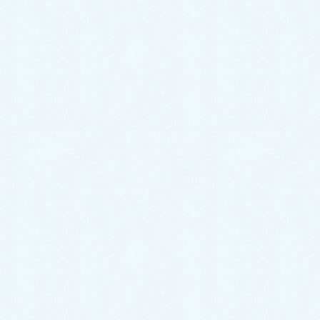
ー ハイブリッド✨になります☝️❕ こちらのオ
ーナー様は、今までお乗りになられていたお
車からのお乗 […]
2024年6月17日
スタッフブログ
ご納車がありました♬【ダイハ
ツ タントカスタム】
こんにちは！サクラオート販売です🌸さて、
本日は先日ご納車させて頂きましたお車のご
紹介です✨ 今回のお車はコチラ❕ 🎉ダイハ
ツ タントカスタム✨になります☝️❕ こちらの
タントのオーナ様は、通勤用のお車をお探し
でご来店いた […]
2024年6月15日
スタッフブログ
ご納車がありました♬【ホンダ
N-BOX】