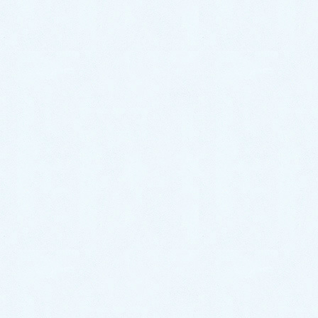
紹介です✨ 今回のお車はコチラ❕ 🎉ダイハ
ツ ミラココア✨になります☝️❕ ココアは丸み
があって可愛いので女性に大人気のお車にな
ります😍 コ […]
1
2
»
お気軽にお問い合わせください。
0287-20-2122
9:00~18:00[ 定休木曜日除く ]
お問合せ
まずはお問合せください！
最近の投稿