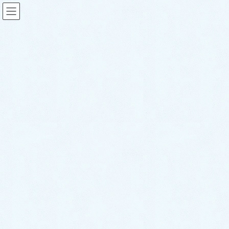
2024年6月
HOME
2024年6月
2024年6月27日
スタッフブログ
ご納車がありました♬【トヨタ
C-HR】
こんにちは！サクラオート販売です🌸さて、
本日は先日ご納車させて頂きましたお車のご
紹介です✨ 今回のお車はコチラ❕ 🎉トヨタ C-
HR✨になります☝️❕ 大人気SUV😍 こちらのか
っこいいC-HRのオーナー様もやはりSUV […]