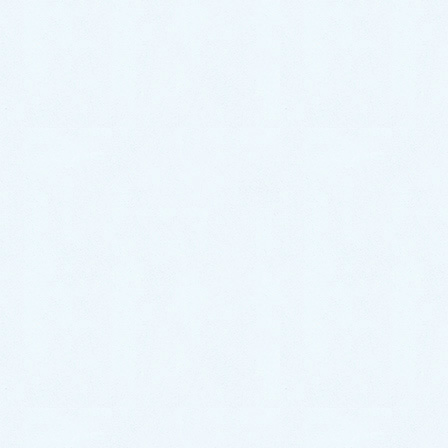
更新情報
中古車情報更新【タント】
こんにちは！サクラオート販売です🌸本日中
古車情報を更新いたしました！大人気【タン
ト】の入荷です！内装や外装の写真等もござ
いますので是非ご覧ください♪ご検討中のお客
様は是非お気軽にお問い合わせくださいま
せ！タントの情報はこ […]
2024年6月9日
スタッフブログ
ご納車がありました♬【トヨタ
プリウス】
こんにちは！サクラオート販売です🌸さて、
本日は先日ご納車させて頂きましたお車のご
紹介です✨ 今回のお車はコチラ❕ 🎉トヨタ
プリウス✨になります☝️❕ プリウスのオーナー
様は通勤で使われるお車をお探しでご来店い
ただきまし […]