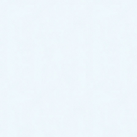
こんにちは！サクラオート販売です🌸さて、
本日は先日ご納車させて頂きましたお車のご
紹介です✨ 今回のお車はコチラ❕ 🎉ホンダ
N-BOX✨になります☝️❕ こちらのオーナー様
は、今までお乗りになられていたお車からの
お乗り換 […]
2024年6月13日
スタッフブログ
ご納車がありました♬【ホンダ
シビック】
こんにちは！サクラオート販売です🌸さて、
本日は先日ご納車させて頂きましたお車のご
紹介です✨ 今回のお車はコチラ❕ 🎉ホンダ
シビック✨になります☝️❕ オーナー様はマニュ
アル車に乗りたい！！という事でご来店いた
だき、こち […]
2024年6月9日