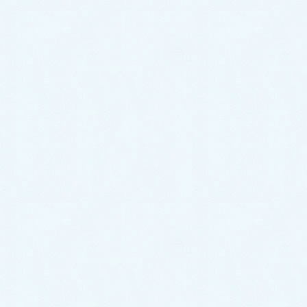
先日サクラオートにてご購入頂きましたお車
のご納車がありました😆写真撮影の許可も頂
き早速ご紹介させていただきますね😍💓 今回
のお車はこちら✨ ✨トヨタ プリウス✨にな
ります！ 爽やか […]
お気軽にお問い合わせください。
0287-20-2122
9:00~18:00[ 定休木曜日除く ]
お問合せ
まずはお問合せください！
最近の投稿
ご納車がありました♬【ダイハツ