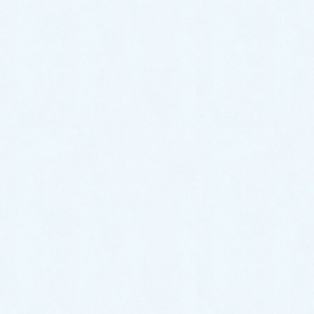
も根強い人気のある車種となっておりますよ
🚘✨コンパクト […]
2020年9月9日
スタッフブログ
ご納車がありました🎵【ロッキ
ー】
こんにちは！サクラオート販売です🌸ここ最
近はすっきりとしないお天気が続いておりま
すが、またまたそんな少し曇り空のなかでは
ございますがお客様のお車のご納車がありま
した！ 今回のお車は… ✨ダイハツ ロッキー
✨になります！ […]
2020年9月1日
スタッフブログ
ご納車がありました🎵【プリウ
ス】
こんにちは！サクラオート販売です🌸さて、