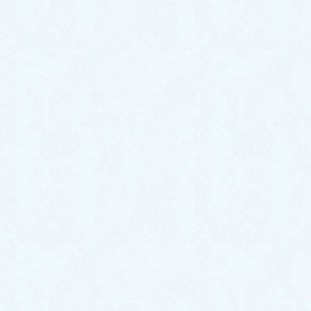
2020年9月25日
お知らせ
NEWトールが発売になりまし
た！【マイナーチェンジ】
こんにちは、サクラオート販売です🌸 さて、
先日9月15日に大人気のトールがマイナーチ
ェンジして発売となりました✨根強い人気で
新車でもご納車が増えております車種となっ
ております😉🌟 そんな大人気のトールがマイ
ナーチェンジを […]
2020年9月15日
スタッフブログ
ご納車がありました🎵【トール】
こんにちは！サクラオート販売です🌸 先日、
新車のご納車がありました！今回のお車はこ
ちら！ ✨ダイハツ トール✨になります！ 今
回納車となりましたトールは、ダイハツ車で