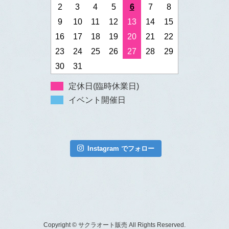
2
3
4
5
6
7
8
9
10
11
12
13
14
15
16
17
18
19
20
21
22
23
24
25
26
27
28
29
30
31
定休日(臨時休業日)
イベント開催日
Instagram でフォロー
Copyright © サクラオート販売 All Rights Reserved.