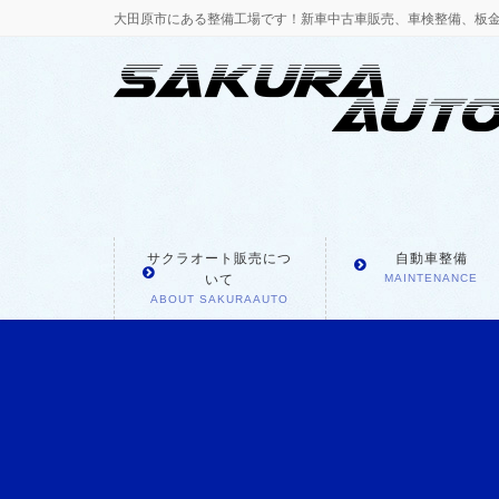
大田原市にある整備工場です！新車中古車販売、車検整備、板
サクラオート販売につ
自動車整備
いて
MAINTENANCE
ABOUT SAKURAAUTO