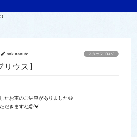
ス】
sakuraauto
スタッフブログ
プリウス】
したお車のご納車がありました😆
だきますね😍💓