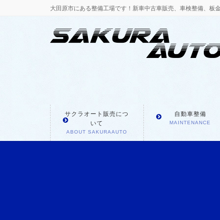
大田原市にある整備工場です！新車中古車販売、車検整備、板
サクラオート販売につ
自動車整備
いて
MAINTENANCE
ABOUT SAKURAAUTO