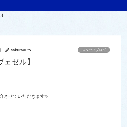
ル】
日
sakuraauto
スタッフブログ
ヴェゼル】
介させていただきます✨