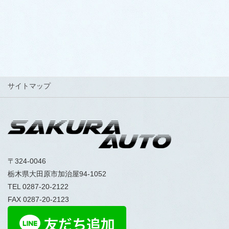
LINEでお得なクーポン配信中！
サイトマップ
〒324-0046
栃木県大田原市加治屋94-1052
TEL 0287-20-2122
FAX 0287-20-2123