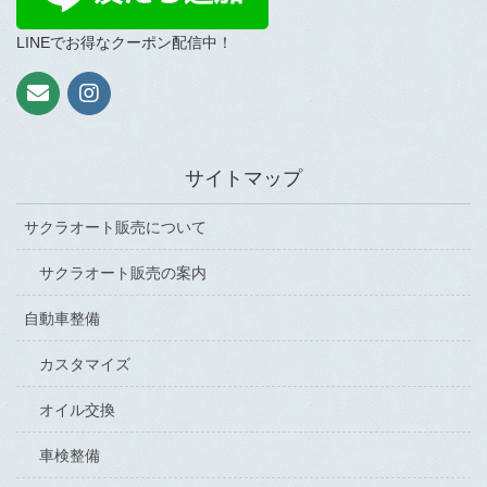
LINEでお得なクーポン配信中！
サイトマップ
サクラオート販売について
サクラオート販売の案内
自動車整備
カスタマイズ
オイル交換
車検整備