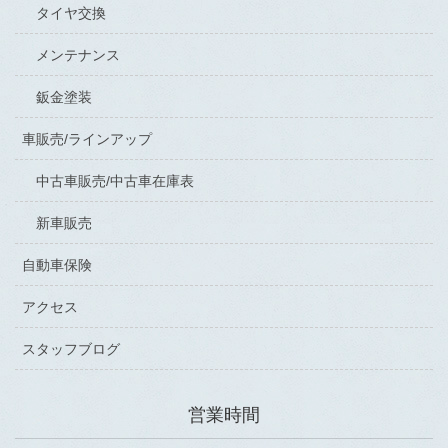
タイヤ交換
メンテナンス
鈑金塗装
車販売/ラインアップ
中古車販売/中古車在庫表
新車販売
自動車保険
アクセス
スタッフブログ
営業時間