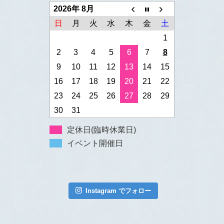
2026年 8月
日
月
火
水
木
金
土
1
2
3
4
5
6
7
8
9
10
11
12
13
14
15
16
17
18
19
20
21
22
23
24
25
26
27
28
29
30
31
定休日(臨時休業日)
イベント開催日
Instagram でフォロー