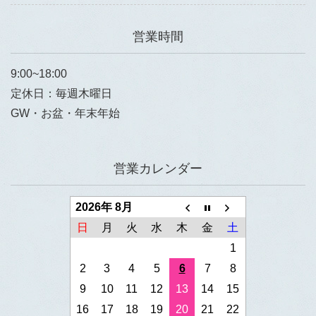
営業時間
9:00~18:00
定休日：毎週木曜日
GW・お盆・年末年始
営業カレンダー
2026年 8月
日
月
火
水
木
金
土
1
2
3
4
5
6
7
8
9
10
11
12
13
14
15
16
17
18
19
20
21
22