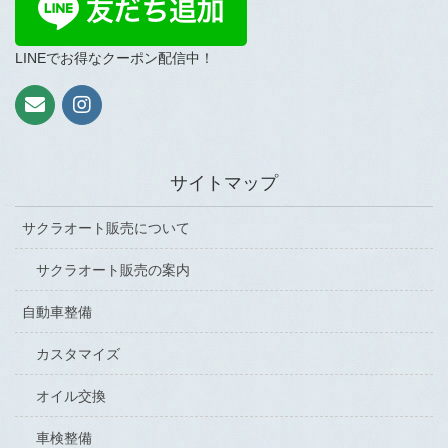
LINEでお得なクーポン配信中！
サイトマップ
サクラオート販売について
サクラオート販売の案内
自動車整備
カスタマイズ
オイル交換
車検整備