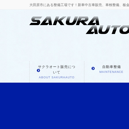
大田原市にある整備工場です！新車中古車販売、車検整備、板
サクラオート販売につ
自動車整備
いて
MAINTENANCE
ABOUT SAKURAAUTO