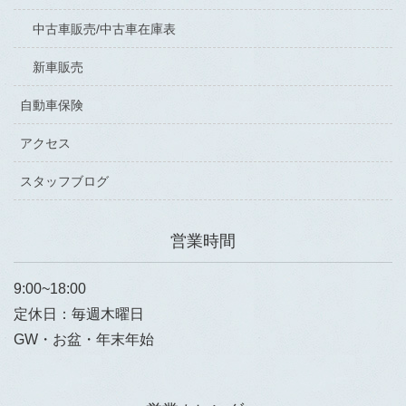
中古車販売/中古車在庫表
新車販売
自動車保険
アクセス
スタッフブログ
営業時間
9:00~18:00
定休日：毎週木曜日
GW・お盆・年末年始