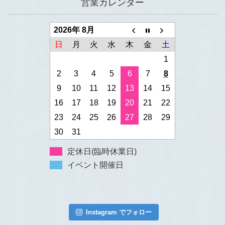
営業カレンダー
2026年 8月
日
月
火
水
木
金
土
1
2
3
4
5
6
7
8
9
10
11
12
13
14
15
16
17
18
19
20
21
22
23
24
25
26
27
28
29
30
31
定休日(臨時休業日)
イベント開催日
Instagram でフォロー