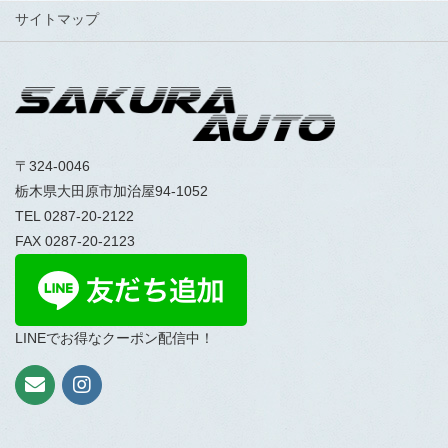
サイトマップ
〒324-0046
栃木県大田原市加治屋94-1052
TEL 0287-20-2122
FAX 0287-20-2123
LINEでお得なクーポン配信中！