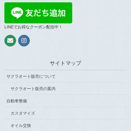
LINEでお得なクーポン配信中！
サイトマップ
サクラオート販売について
サクラオート販売の案内
自動車整備
カスタマイズ
オイル交換