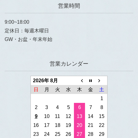
営業時間
9:00~18:00
定休日：毎週木曜日
GW・お盆・年末年始
営業カレンダー
2026年 8月
日
月
火
水
木
金
土
1
2
3
4
5
6
7
8
9
10
11
12
13
14
15
16
17
18
19
20
21
22
23
24
25
26
27
28
29