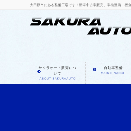
大田原市にある整備工場です！新車中古車販売、車検整備、板
サクラオート販売につ
自動車整備
いて
MAINTENANCE
ABOUT SAKURAAUTO