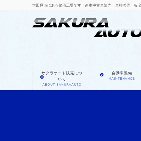
大田原市にある整備工場です！新車中古車販売、車検整備、板
サクラオート販売につ
自動車整備
いて
MAINTENANCE
ABOUT SAKURAAUTO