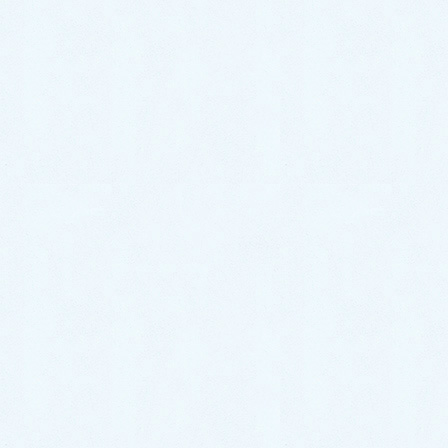
ムーヴのオーナー様は今までお乗りになられていたお車が車検の時期ということでお乗り換えを検討されて
おり、こちらの新型ムーヴに魅力を感じてご成約いただきましたよ😌