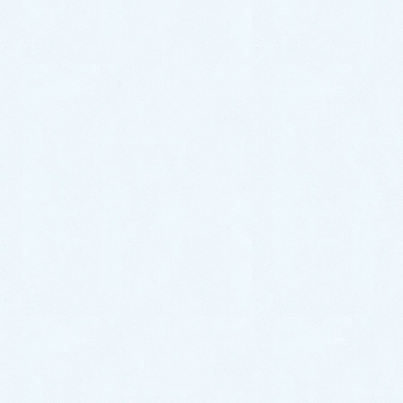
介です✨
今回のお車はコチラ❕
🎉新型❗️トヨタ プリウス✨になります☝️❕