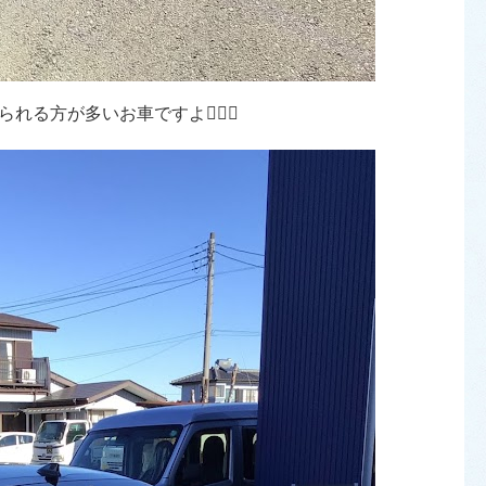
方が多いお車ですよ💁🏻‍♀️