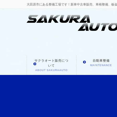
大田原市にある整備工場です！新車中古車販売、車検整備、板
サクラオート販売につ
自動車整備
いて
MAINTENANCE
ABOUT SAKURAAUTO