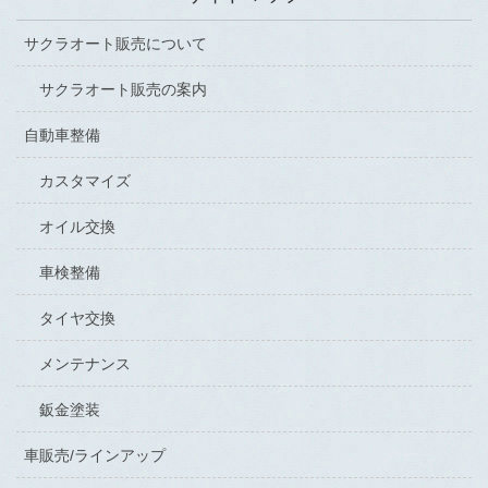
サクラオート販売について
サクラオート販売の案内
自動車整備
カスタマイズ
オイル交換
車検整備
タイヤ交換
メンテナンス
鈑金塗装
車販売/ラインアップ